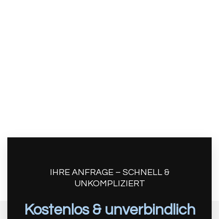
Ob Neubau oder Sanierung – wir stehen Ihnen
in Frick persönlich zur Seite. Unser Team
beantwortet Ihre Fragen, entwickelt
passende Lösungen und begleitet Sie
zuverlässig von der Planung bis zur
Umsetzung. Kontaktieren Sie uns für eine
individuelle Beratung.
IHRE ANFRAGE – SCHNELL &
UNKOMPLIZIERT
Kostenlos & unverbindlich