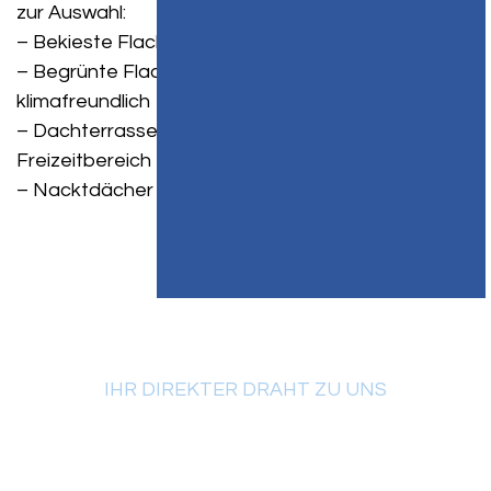
zur Auswahl:
– Bekieste Flachdächer – robust und pflegeleicht
– Begrünte Flachdächer – ökologisch wertvoll und
klimafreundlich
– Dachterrassen – zusätzlicher Wohn- und
Freizeitbereich
– Nacktdächer – funktional und wirtschaftlich
IHR DIREKTER DRAHT ZU UNS
Kompetente Beratung für
Flachdächer in Frick