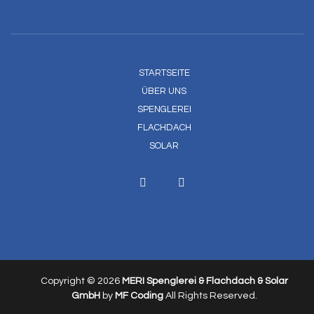
STARTSEITE
ÜBER UNS
SPENGLEREI
FLACHDACH
SOLAR
Copyright © 2026
MERI Spenglerei & Flachdach & Solar
GmbH
by
MF Coding
All Rights Reserved.