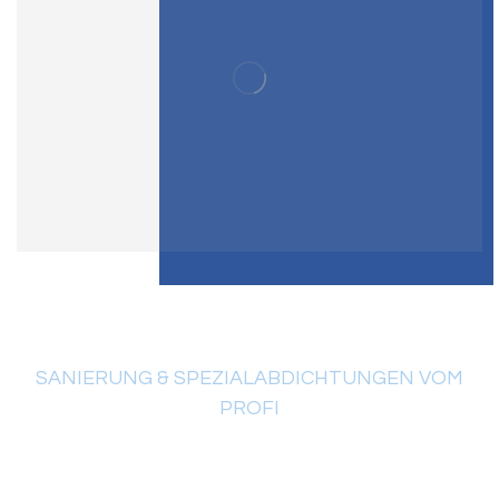
SANIERUNG & SPEZIALABDICHTUNGEN VOM
PROFI
Flachdach-Beratung vom
Fachbetrieb