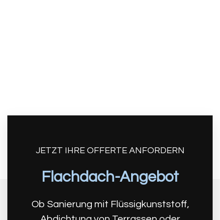
Sie planen eine Sanierung oder benötigen
Unterstützung bei Spezialabdichtungen?
Unser Team in Niederlenz steht Ihnen mit
Erfahrung und praxisnahen Lösungen zur
Verfügung. Kontaktieren Sie uns für eine
unverbindliche Beratung.
JETZT IHRE OFFERTE ANFORDERN
Flachdach-Angebot
Ob Sanierung mit Flüssigkunststoff,
Abdichtung von Terrassen oder