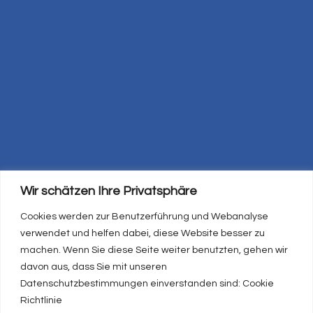
079 444 44 03
E-Mail Addresse
info@meri-gmbh.ch
Adresse
Dyshübelstrasse 4, 5727 Oberkulm
Mattenstrasse 11, 5734 Reinach AG
STARTSEITE
Wir schätzen Ihre Privatsphäre
ÜBER UNS
Cookies werden zur Benutzerführung und Webanalyse
SPENGLEREI
verwendet und helfen dabei, diese Website besser zu
machen. Wenn Sie diese Seite weiter benutzten, gehen wir
FLACHDACH
davon aus, dass Sie mit unseren
SOLAR
Datenschutzbestimmungen einverstanden sind: Cookie
Richtlinie